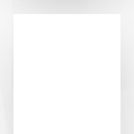
Terassen
Wir haben passende
Planungsvorschläge für Ihre Terasse.
Wir bauen die schönsten Terassen in
Remscheid und Umgebung. Wir