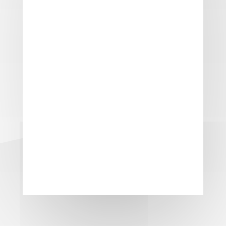
Installation sind wir Ihr kompetenter
Partner für Türen in Remscheid. Wir
haben neben Haustüren auch
Innentüren in unterschiedlichsten
Ausführungen.