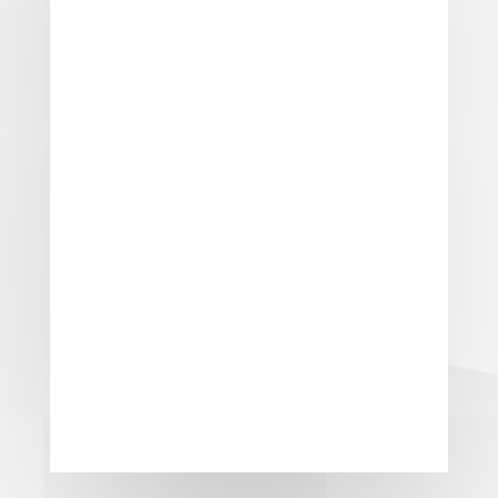
Wir haben für Sie Fenster aus
unterschiedlichen Materialien, jeweils
optimal passend zum Erscheinungsbild
Ihr Zuhause und Ihren persönlichen
Wünschen.